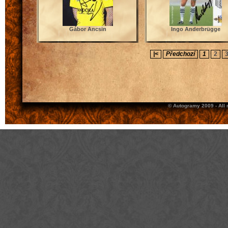
Gábor Ancsin
Ingo Anderbrügge
|<
Předchozí
1
2
© Autogramy 2009 - All 