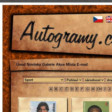
Úvod
Novinky
Galerie
Akce
Místa
E-mail
A
B
C
Č
D
E
F
G
H
CH
I
J