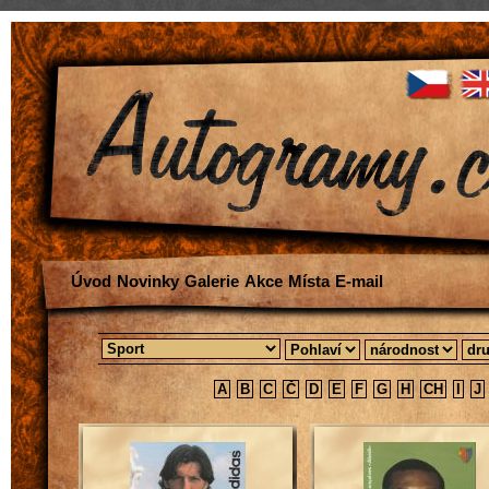
Úvod
Novinky
Galerie
Akce
Místa
E-mail
A
B
C
Č
D
E
F
G
H
CH
I
J