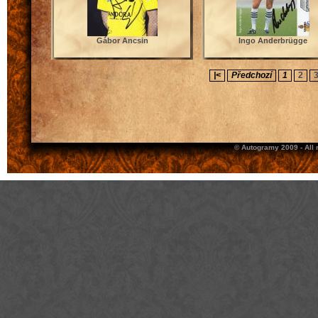
Gábor Ancsin
Ingo Anderbrügge
|<
Předchozí
1
2
© Autogramy 2009 - All 