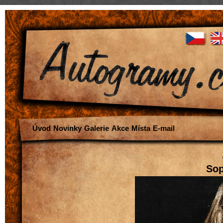
Úvod
Novinky
Galerie
Akce
Místa
E-mail
Sop