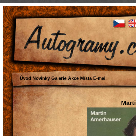
Úvod
Novinky
Galerie
Akce
Místa
E-mail
Mart