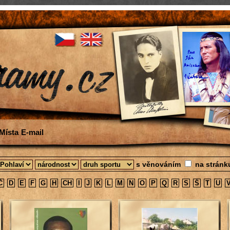
Místa
E-mail
s věnováním
na strán
Č
D
E
F
G
H
CH
I
J
K
L
M
N
O
P
Q
R
S
Š
T
U