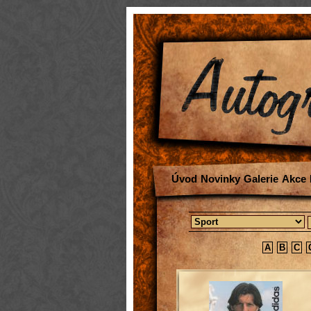
Úvod
Novinky
Galerie
Akce
A
B
C