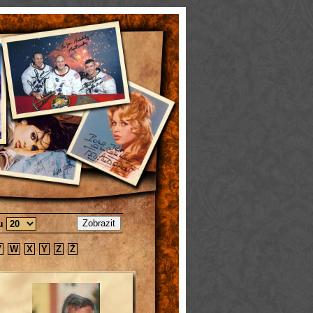
ku
V
W
X
Y
Z
Ž