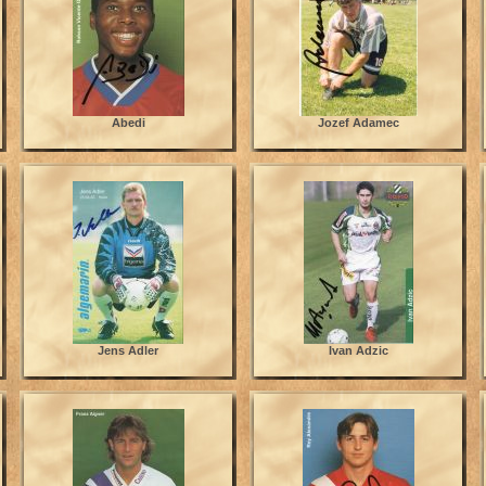
Abedi
Jozef Adamec
Jens Adler
Ivan Adzic